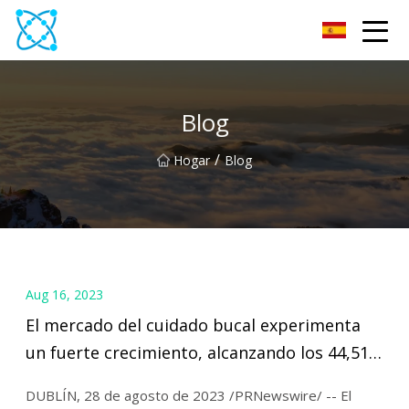
Multímetro Co., Ltd
Blog
/
Hogar
Blog
Aug 16, 2023
El mercado del cuidado bucal experimenta
un fuerte crecimiento, alcanzando los 44,51
mil millones de dólares en 2023 con una tasa
DUBLÍN, 28 de agosto de 2023 /PRNewswire/ -- El
compuesta anual del 7,7%