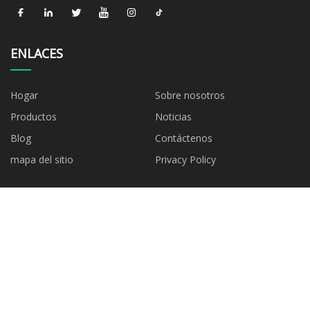
ENLACES
Hogar
Sobre nosotros
Productos
Noticias
Blog
Contáctenos
mapa del sitio
Privacy Policy
CATEGORÍAS
Multímetro
Equipo de cuidado bucal
Probador industrial especial
Probador industrial eléctrico
Instrumento de medición
Anemómetro
ambiental
Termómetro
Pinza amperimétrica