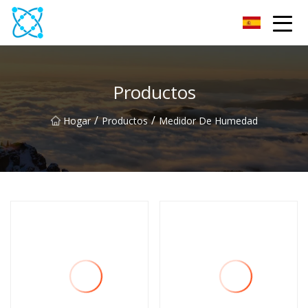
Multímetro Co., Ltd
Productos
/
/
Hogar
Productos
Medidor De Humedad