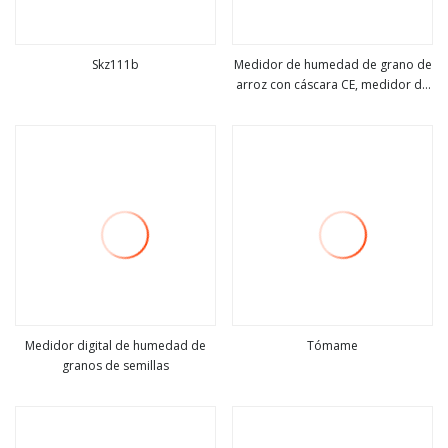
Skz111b
Medidor de humedad de grano de
arroz con cáscara CE, medidor de
ver más
ver más
humedad de sorgo y soja,
medidor de humedad de grano de
té de vainilla
Medidor digital de humedad de
Tómame
granos de semillas
ver más
ver más