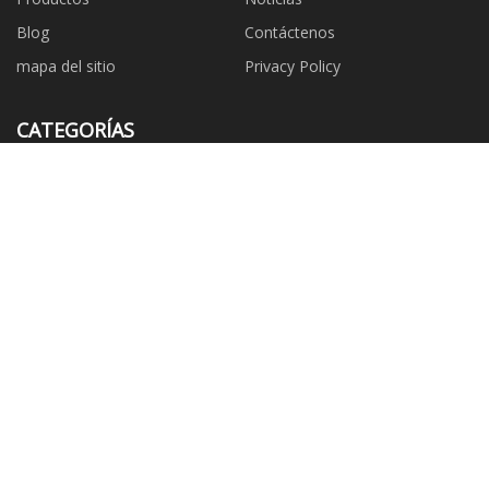
Blog
Contáctenos
mapa del sitio
Privacy Policy
CATEGORÍAS
Multímetro
Equipo de cuidado bucal
Probador industrial especial
Probador industrial eléctrico
Instrumento de medición
Anemómetro
ambiental
Termómetro
Pinza amperimétrica
EMPRESA ASOCIADA
Copyright © es.aihuamotor.com, Todos los derechos