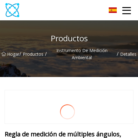
Multímetro Co., Ltd
Productos
Instrumento De Medición
/
/
/
Hogar
Productos
Detalles
Ambiental
Regla de medición de múltiples ángulos,