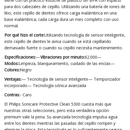
viene con un práctico estuche de plástico sin BPA con espacio
para dos cabezales de cepillo. Utilizando una batería de iones de
litio, este cepillo de dientes ofrece carga inalámbrica en una
base inalámbrica; cada carga dura un mes completo con uso
normal.
Por qué hizo el corte:
Utilizando tecnología de sensor inteligente,
este cepillo de dientes le avisa cuando se está cepillando
demasiado fuerte o cuando su cepillo necesita mantenimiento.
Especificaciones:
—
Vibraciones por minuto:
62.000—
Modos:
Limpieza, blanqueamiento, cuidado de las encías—
Colores:
Negro
Ventajas:
— Tecnología de sensor inteligente— Temporizador
incorporado— Tecnología sónica avanzada
Contras:
- Caro
El Philips Sonicare Protective Clean 5300 cuesta más que
nuestras otras selecciones, pero esta verdadera opción
premium vale la pena. Su avanzada tecnología impulsa agua
entre los dientes mientras las pasadas del cepillo rompen y
eliminan la placa. Esta tecnología es lo suficientemente segura