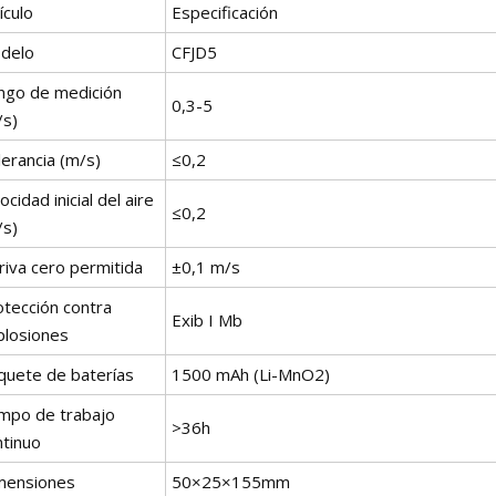
ículo
Especificación
delo
CFJD5
ngo de medición
0,3-5
/s)
erancia (m/s)
≤0,2
ocidad inicial del aire
≤0,2
/s)
riva cero permitida
±0,1 m/s
otección contra
Exib I Mb
plosiones
quete de baterías
1500 mAh (Li-MnO2)
empo de trabajo
>36h
ntinuo
mensiones
50×25×155mm