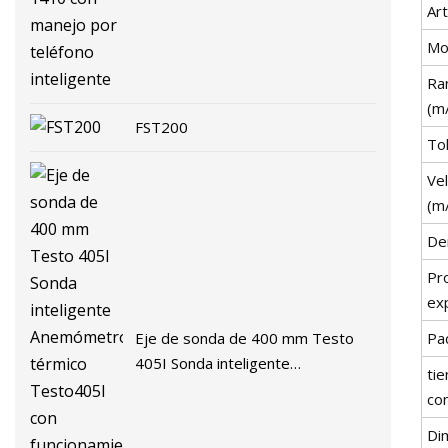
manejo por teléfono inteligente
Art
Mo
Ra
(m
FST200
Tol
Vel
(m
De
Pr
ex
Eje de sonda de 400 mm Testo
Pa
405I Sonda inteligente
ti
Anemómetro térmico Testo405I
co
con funcionamiento por teléfono
Di
inteligente