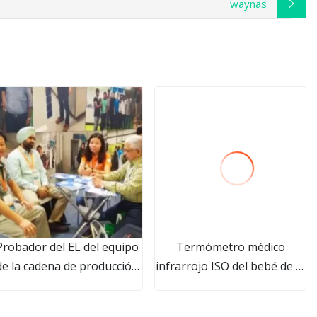
waynas
Probador del EL del equipo
Termómetro médico
de la cadena de producción
infrarrojo ISO del bebé de la
del picovoltio de la prueba
frente de Digitaces del
de grieta del módulo del
contacto sin contacto de la