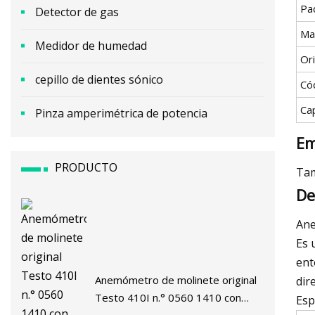
Pa
Detector de gas
Ma
Medidor de humedad
Or
cepillo de dientes sónico
Có
Ca
Pinza amperimétrica de potencia
Em
PRODUCTO
Tam
De
Ane
Es 
ent
Anemómetro de molinete original
dir
Testo 410I n.° 0560 1410 con
Esp