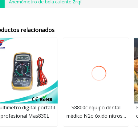
Anemómetro de bola caliente Zrqf
oductos relacionados
ltímetro digital portátil
S8800c equipo dental
profesional Mas830L
médico N2o óxido nitroso
para uso dental máquina