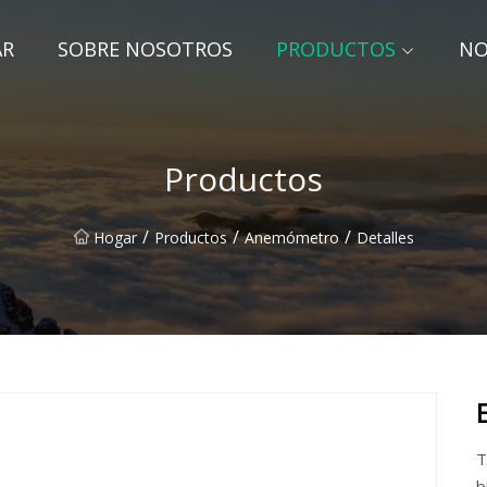
AR
SOBRE NOSOTROS
PRODUCTOS
NO
Productos
/
/
/
Hogar
Productos
Anemómetro
Detalles
T
b