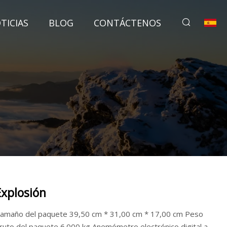
TICIAS
BLOG
CONTÁCTENOS
Explosión
amaño del paquete 39,50 cm * 31,00 cm * 17,00 cm Peso
ruto del paquete 6.000 kg Anemómetro electrónico digital a