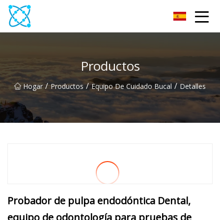
Multímetro Co., Ltd
Productos
/
/
/
Hogar
Productos
Equipo De Cuidado Bucal
Detalles
Probador de pulpa endodóntica Dental,
equipo de odontología para pruebas de