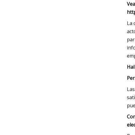
Vea
htt
La 
act
par
inf
emp
Hal
Per
Las
sat
pue
Con
ele