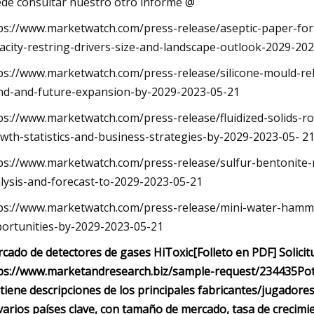
de consultar nuestro otro informe @
ps://www.marketwatch.com/press-release/aseptic-paper-fo
acity-restring-drivers-size-and-landscape-outlook-2029-202
ps://www.marketwatch.com/press-release/silicone-mould-re
nd-and-future-expansion-by-2029-2023-05-21
ps://www.marketwatch.com/press-release/fluidized-solids-r
wth-statistics-and-business-strategies-by-2029-2023-05- 2
ps://www.marketwatch.com/press-release/sulfur-bentonite-
lysis-and-forecast-to-2029-2023-05-21
ps://www.marketwatch.com/press-release/mini-water-hamme
ortunities-by-2029-2023-05-21
cado de detectores de gases HiToxic
[Folleto en PDF] Solici
ps://www.marketandresearch.biz/sample-request/234435
Pot
tiene descripciones de los principales fabricantes/jugadore
varios países clave, con tamaño de mercado, tasa de crecimi