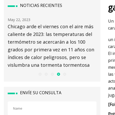
g
NOTICIAS RECIENTES
May 22, 2023
May 24, 2
Un 
o
Chicago arde el viernes con el aire más
Revisió
car
o
caliente de 2023: las temperaturas del
QuickSca
un 
termómetro se acercarán a los 100
rendimi
car
grados por primera vez en 11 años con
El 
índices de calor peligrosos, pero se
pri
vislumbra una tormenta tormentosa
mer
las
act
ana
ENVÍE SU CONSULTA
jug
[Fo
Pot