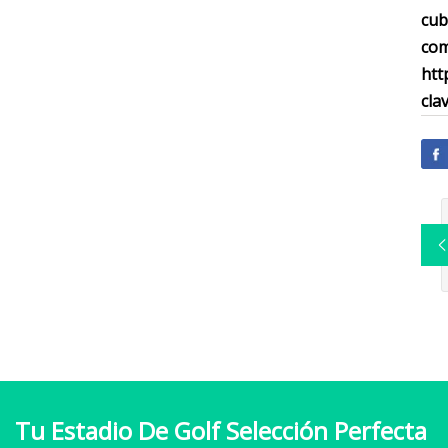
cub
com
htt
cla
Tu Estadio De Golf Selección Perfecta