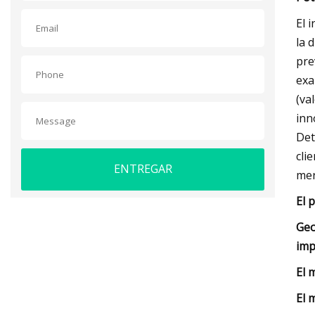
El 
la 
pre
exa
(va
inn
Det
cli
ENTREGAR
mer
El 
Geo
imp
El 
El 