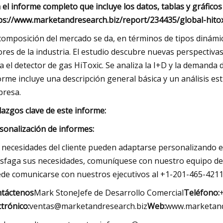
 el informe completo que incluye los datos, tablas y gráficos
ps://www.marketandresearch.biz/report/234435/global-hito
composición del mercado se da, en términos de tipos dinámic
ores de la industria. El estudio descubre nuevas perspectiv
a el detector de gas HiToxic. Se analiza la I+D y la demanda
orme incluye una descripción general básica y un análisis estr
resa.
lazgos clave de este informe:
sonalización de informes:
 necesidades del cliente pueden adaptarse personalizando e
isfaga sus necesidades, comuníquese con nuestro equipo de
de comunicarse con nuestros ejecutivos al +1-201-465-4211 
táctenos
Mark StoneJefe de Desarrollo Comercial
Teléfono:
ctrónico:
ventas@marketandresearch.biz
Web:
www.marketand