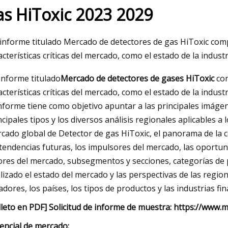
as HiToxic 2023 2029
023
May 16, 2023
informe titulado Mercado de detectores de gas HiToxic com
n del termómetro Kinsa
Termómetro MEAT
acterísticas críticas del mercado, como el estado de la indust
n: especificaciones,
informe titulado
Mercado de detectores de gases HiToxic
com
ento, costo
acterísticas críticas del mercado, como el estado de la indust
informe tiene como objetivo apuntar a las principales imágen
ncipales tipos y los diversos análisis regionales aplicables a 
cado global de Detector de gas HiToxic, el panorama de la c
 tendencias futuras, los impulsores del mercado, las oportuni
ores del mercado, subsegmentos y secciones, categorías de
lizado el estado del mercado y las perspectivas de las region
adores, los países, los tipos de productos y las industrias fin
lleto en PDF] Solicitud de informe de muestra: https://ww
encial de mercado: