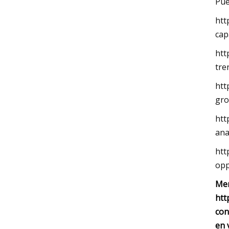
Pue
htt
cap
htt
tre
htt
gro
htt
ana
htt
opp
Mer
htt
con
en 