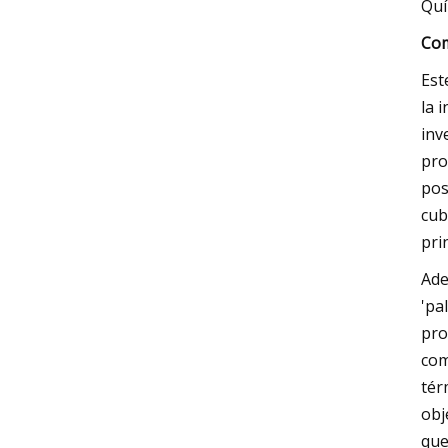
Quí
Com
Est
la 
inv
pro
pos
cub
pri
Ade
'pa
pro
com
tér
obj
que