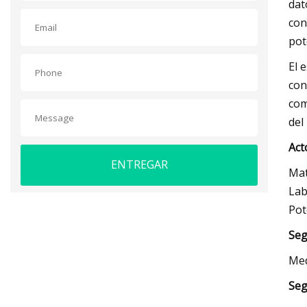
dat
con
pot
El 
con
com
del
Act
ENTREGAR
Mat
Lab
Pot
Seg
Med
Seg