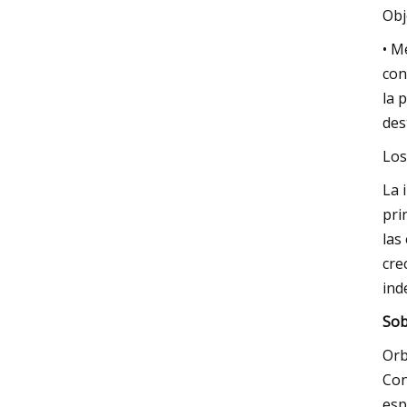
Obj
• M
con
la 
des
Los
La 
pri
las
cre
ind
Sob
Orb
Con
esp