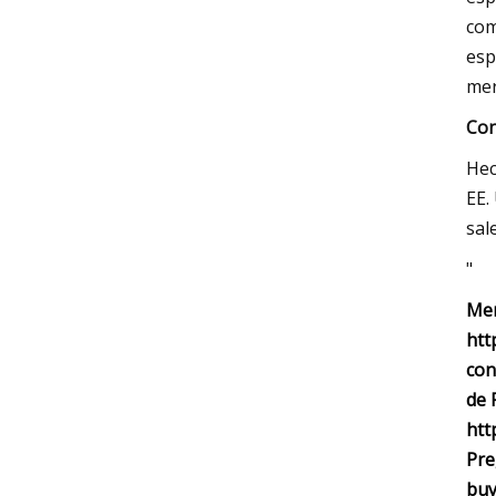
com
esp
mer
Con
Hec
EE.
sal
"
Mer
htt
con
de 
htt
Pre
buy