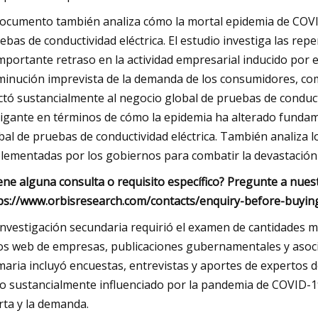
documento también analiza cómo la mortal epidemia de COVI
ebas de conductividad eléctrica. El estudio investiga las re
importante retraso en la actividad empresarial inducido por
minución imprevista de la demanda de los consumidores, com
ctó sustancialmente al negocio global de pruebas de conducti
rigante en términos de cómo la epidemia ha alterado fundam
bal de pruebas de conductividad eléctrica. También analiza
lementadas por los gobiernos para combatir la devastación 
ene alguna consulta o requisito específico? Pregunte a nuest
ps://www.orbisresearch.com/contacts/enquiry-before-buyi
investigación secundaria requirió el examen de cantidades m
ios web de empresas, publicaciones gubernamentales y asoci
maria incluyó encuestas, entrevistas y aportes de expertos de
to sustancialmente influenciado por la pandemia de COVID-1
rta y la demanda.