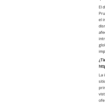
El 
Pru
el 
dis
afe
int
glo
imp
¿Ti
htt
La 
sit
pri
vis
ofe