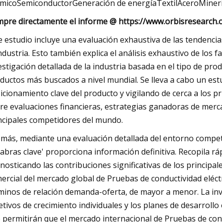
micoSemiconductorGeneración de energíaTextilAceroMiner
pre directamente el informe @ https://www.orbisresearch.
e estudio incluye una evaluación exhaustiva de las tendenci
industria. Esto también explica el análisis exhaustivo de los 
estigación detallada de la industria basada en el tipo de produ
ductos más buscados a nivel mundial. Se lleva a cabo un es
icionamiento clave del producto y vigilando de cerca a los 
re evaluaciones financieras, estrategias ganadoras de merc
ncipales competidores del mundo.
más, mediante una evaluación detallada del entorno competit
labras clave' proporciona información definitiva. Recopila r
nosticando las contribuciones significativas de los principal
ercial del mercado global de Pruebas de conductividad eléctr
minos de relación demanda-oferta, de mayor a menor. La in
etivos de crecimiento individuales y los planes de desarrollo
 permitirán que el mercado internacional de Pruebas de cond