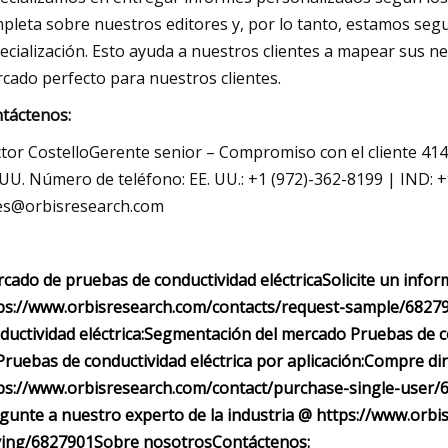
pleta sobre nuestros editores y, por lo tanto, estamos seguro
ecialización. Esto ayuda a nuestros clientes a mapear sus n
cado perfecto para nuestros clientes.
táctenos:
tor CostelloGerente senior – Compromiso con el cliente 414
 UU. Número de teléfono: EE. UU.: +1 (972)-362-8199 | IND: +
es@orbisresearch.com
cado de pruebas de conductividad eléctrica
Solicite un info
ps://www.orbisresearch.com/contacts/request-sample/6827
ductividad eléctrica:
Segmentación del mercado Pruebas de con
Pruebas de conductividad eléctrica por aplicación:
Compre dir
ps://www.orbisresearch.com/contact/purchase-single-user/
gunte a nuestro experto de la industria @ https://www.orb
ing/6827901
Sobre nosotros
Contáctenos: