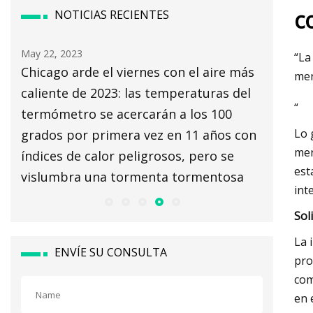
c
NOTICIAS RECIENTES
May 24, 2023
May 16, 2
“La
más
Revisión del termómetro Kinsa
Termóm
mer
el
QuickScan: especificaciones,
“
rendimiento, costo
Lo 
con
mer
est
a
int
Sol
La 
ENVÍE SU CONSULTA
pro
com
en 