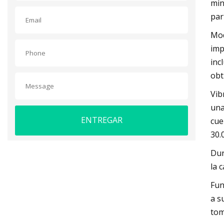
min
par
Mod
imp
inc
obt
Vib
una
ENTREGAR
cue
30.
Dur
la 
Fun
a s
tom