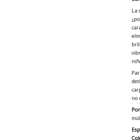
La 
¿po
car
eli
bri
vib
niñ
Par
det
car
no 
Por
múl
Esp
Col