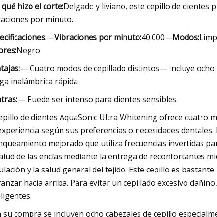
 qué hizo el corte:
Delgado y liviano, este cepillo de diente
raciones por minuto.
ecificaciones:
—
Vibraciones por minuto:
40.000—
Modos:
Limp
ores:
Negro
tajas:
— Cuatro modos de cepillado distintos— Incluye ocho
ga inalámbrica rápida
tras:
— Puede ser intenso para dientes sensibles.
cepillo de dientes AquaSonic Ultra Whitening ofrece cuatro 
experiencia según sus preferencias o necesidades dentales.
nqueamiento mejorado que utiliza frecuencias invertidas par
salud de las encías mediante la entrega de reconfortantes mi
culación y la salud general del tejido. Este cepillo es basta
vanzar hacia arriba. Para evitar un cepillado excesivo dañino
eligentes.
 su compra se incluyen ocho cabezales de cepillo especial