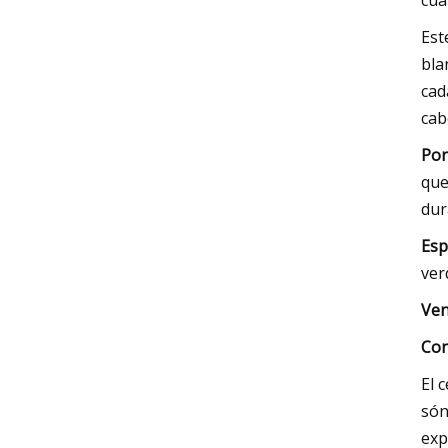
cua
Est
bla
cad
cab
Por
que
dur
Esp
ver
Ven
Con
El 
són
exp