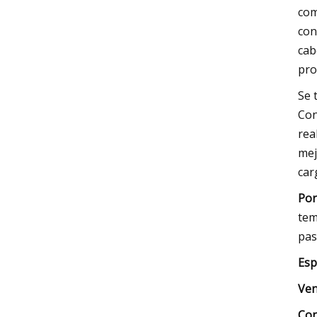
com
con
cab
pro
Se 
Con
rea
mej
car
Por
tem
pas
Esp
Ven
Con