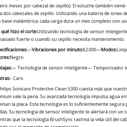
atro meses por cabezal de cepillo). El estuche también viene
a dos cabezales de cepillo. Utilizando una batería de iones de
 base inalámbrica; cada carga dura un mes completo con us
 qué hizo el corte:
Utilizando tecnología de sensor inteligente
asiado fuerte o cuando su cepillo necesita mantenimiento.
ecificaciones:
—
Vibraciones por minuto:
62.000—
Modos:
Limp
ores:
Negro
tajas:
— Tecnología de sensor inteligente— Temporizador 
tras:
- Caro
Philips Sonicare Protective Clean 5300 cuesta más que nuest
mium vale la pena. Su avanzada tecnología impulsa agua entr
minan la placa. Esta tecnología es lo suficientemente segur
illas. Su tecnología de sensor inteligente te alertará con un
ntras que la tecnología BrushSync rastrea la vida útil del cab