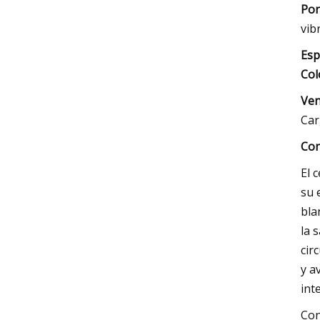
Por
vib
Esp
Col
Ven
Car
Con
El 
su 
bla
la 
cir
y a
int
Con