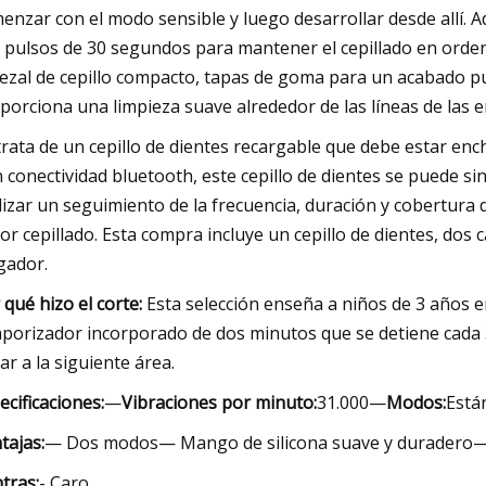
enzar con el modo sensible y luego desarrollar desde allí.
 pulsos de 30 segundos para mantener el cepillado en orden.
ezal de cepillo compacto, tapas de goma para un acabado pul
porciona una limpieza suave alrededor de las líneas de las e
trata de un cepillo de dientes recargable que debe estar enc
 conectividad bluetooth, este cepillo de dientes se puede si
lizar un seguimiento de la frecuencia, duración y cobertura 
or cepillado. Esta compra incluye un cepillo de dientes, dos 
gador.
 qué hizo el corte:
Esta selección enseña a niños de 3 años e
porizador incorporado de dos minutos que se detiene cada
ar a la siguiente área.
ecificaciones:
—
Vibraciones por minuto:
31.000—
Modos:
Está
tajas:
— Dos modos— Mango de silicona suave y duradero— 
tras:
- Caro