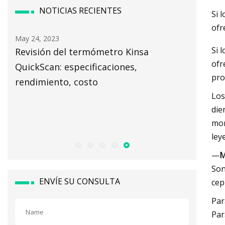
NOTICIAS RECIENTES
Si 
ofr
May 24, 2023
May 16, 2
Si 
más
Revisión del termómetro Kinsa
Termóm
ofr
el
QuickScan: especificaciones,
pro
rendimiento, costo
Los
con
die
mom
a
ley
—
M
Son
ENVÍE SU CONSULTA
cep
Par
Par