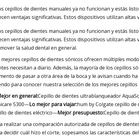
los cepillos de dientes manuales ya no funcionan y estás list
ecen ventajas significativas. Estos dispositivos utilizan alt
023
los cepillos de dientes manuales ya no funcionan y estás list
etro MEATER
ecen ventajas significativas. Estos dispositivos utilizan alt
mover la salud dental en general.
 mejores cepillos de dientes sónicos ofrecen múltiples modos
ntes necesitan a diario. Además, la mayoría de los cepillos s
ento de pasar a otra área de la boca y le avisan cuando ha
endo para conocer nuestra selección de los mejores cepillos 
ejor en general:
Cepillo de dientes ultrablanqueador Aqua
icare 5300—
Lo mejor para viajar:
hum by Colgate cepillo de 
illo de dientes eléctrico—
Mejor presupuesto:
Cepillo de dien
a realizar una comparación autorizada de cepillos de dient
a decidir cuál hizo el corte, sopesamos las características de