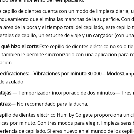
ndo sea el momento de reemplazarlo.
e cepillo de dientes cuenta con un modo de limpieza diaria,
nqueamiento que elimina las manchas de la superficie. Con 
a área de la boca y el tiempo total del cepillado, este cepil
ezales de cepillo, un estuche de viaje y un cargador (con u
 qué hizo el corte:
Este cepillo de dientes eléctrico no solo
 también le permite sincronizarlo con una aplicación para r
ación.
ecificaciones:
—
Vibraciones por minuto:
30.000—
Modos:
Limp
de azulado
tajas:
— Temporizador incorporado de dos minutos— Tres mo
tras:
— No recomendado para la ducha.
cepillo de dientes eléctrico Hum by Colgate proporciona un c
icas por minuto. Con tres modos para elegir, limpieza sensi
eriencia de cepillado. Si eres nuevo en el mundo de los cepil