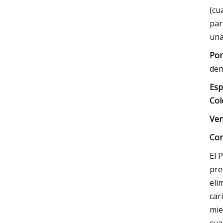
(cu
par
una
Por
dem
Esp
Col
Ven
Con
El 
pre
eli
car
mie