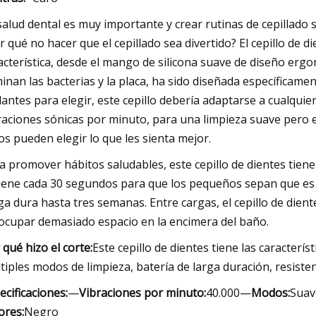
salud dental es muy importante y crear rutinas de cepillado 
r qué no hacer que el cepillado sea divertido? El cepillo de
acterística, desde el mango de silicona suave de diseño erg
minan las bacterias y la placa, ha sido diseñada específicamen
llantes para elegir, este cepillo debería adaptarse a cualquie
raciones sónicas por minuto, para una limpieza suave pero ef
os pueden elegir lo que les sienta mejor.
a promover hábitos saludables, este cepillo de dientes tie
iene cada 30 segundos para que los pequeños sepan que es h
ga dura hasta tres semanas. Entre cargas, el cepillo de di
ocupar demasiado espacio en la encimera del baño.
 qué hizo el corte:
Este cepillo de dientes tiene las caracterís
tiples modos de limpieza, batería de larga duración, resiste
ecificaciones:
—
Vibraciones por minuto:
40.000—
Modos:
Suav
ores:
Negro